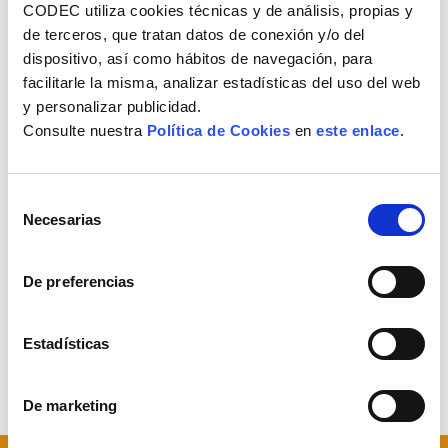
CODEC utiliza cookies técnicas y de análisis, propias y
eléctrico y artes gráficas, entre otros.
de terceros, que tratan datos de conexión y/o del
Descárgate nuestro
catálogo de servicios
.
dispositivo, así como hábitos de navegación, para
facilitarle la misma, analizar estadísticas del uso del web
y personalizar publicidad.
Servicios a Empresas
Consulte nuestra
Política de Cookies
en
este enlace
.
Gestión de almacenes
Selección
Necesarias
de
consentimiento
Mantenimiento industrial
De preferencias
Transporte y distribución
Estadísticas
Selección de candidatos
De marketing
Previous
N