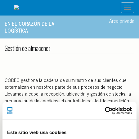
Toggl
navig
Área privada
EN EL CORAZÓN DE LA
LOGÍSTICA
Gestión de almacenes
CODEC gestiona la cadena de suministro de sus clientes que
externalizan en nosotros parte de sus procesos de negocio.
Llevamos a cabo la recepción, ubicación y gestión de stocks, la
preparación de los pedidos, el control de calidad, la expedición,
el transporte y todos aquellos procesos auxiliares como la
gestión administrativa o la limpieza de las instalaciones.
Podemos realizar diferentes tipos de packaging como
retractilados, embolsados, empaquetados, flow packs, blisters,
Este sitio web usa cookies
etc. para sectores como la alimentación, cosmética, textil,