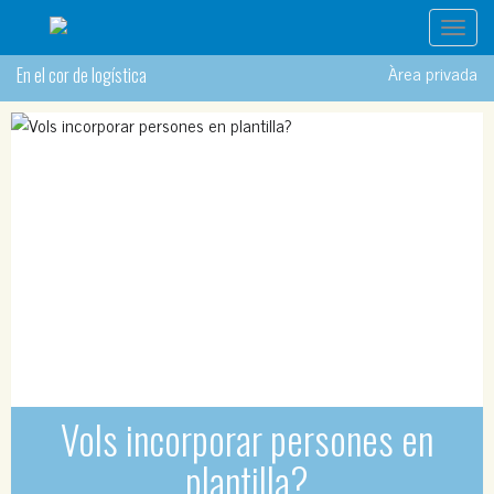
Toggl
navig
Àrea privada
En el cor de logística
Vols incorporar persones en
plantilla?