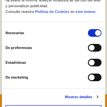
facilitarle la misma, analizar estadísticas del uso del web
y personalizar publicidad.
Consulte nuestra
Política de Cookies
en
este enlace
.
Selección
Necesarias
de
consentimiento
De preferencias
Estadísticas
Vols treballar amb nosaltres?
De marketing
Previous
N
Mostrar detalles
14/07/2025 - Publicada la Memòria 2024 de