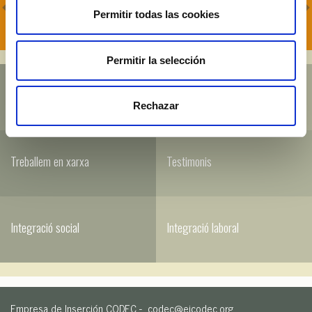
CARES
Permitir todas las cookies
Permitir la selección
Club Empreses
Club Treballadors i Treballadores
Rechazar
Treballem en xarxa
Testimonis
Integració social
Integració laboral
Empresa de Inserción CODEC -
codec@eicodec.org